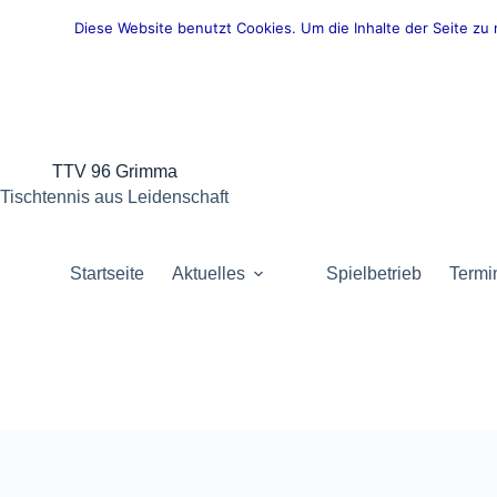
Zum
Inhalt
Diese Website benutzt Cookies. Um die Inhalte der Seite z
springen
TTV 96 Grimma
Tischtennis aus Leidenschaft
Startseite
Aktuelles
Spielbetrieb
Termi